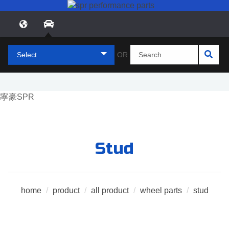
Select
OR
Stud
home
/
product
/
all product
/
wheel parts
/
stud