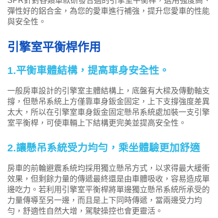
SPR針對各類車款研發合適的引擎室平衡桿，選用強度高、
彈性好的鋁合金，為您的愛車進行補強，提升您愛車的性能
與安全性。
引擎室平衡桿作用
1.平衡車體結構，提高車身安全性。
一般房車設計的引擎室主體結構上，底盤有大樑及傳動軸支
撐，但懸吊系統上方僅靠車身鈑金固定，上下支撐強度差異
太大，所以在引擎室車身鈑金固定懸吊系統處加裝一支引擎
室平衡桿，可使車輛上下結構更完美並提高安全性。
2.讓懸吊系統受力均勻，乘坐體驗更加舒適
房車的前輪避震系統均採用獨立懸吊方式，以求得最大緩衝
效果，但剩餘力量的傳遞最終還是由車體吸收，容易造成單
邊吃力。若利用引擎室平衡桿將單邊獨立懸吊系統所承受的
力量傳導至另一邊，而且是上下同時傳遞，當兩邊受力均
勻，舒適性自然大增，駕駛操控也會更靈活。