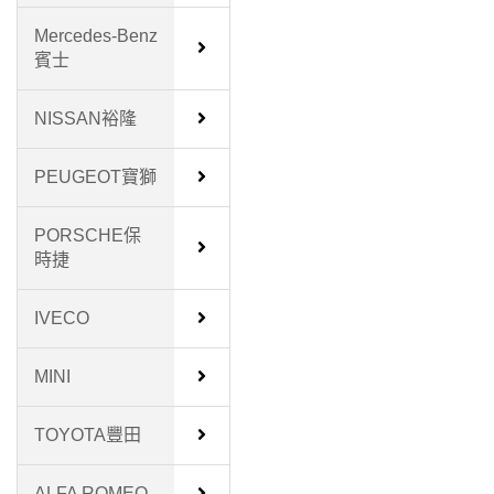
Mercedes-Benz
賓士
NISSAN裕隆
PEUGEOT寶獅
PORSCHE保
時捷
IVECO
MINI
TOYOTA豐田
ALFA ROMEO