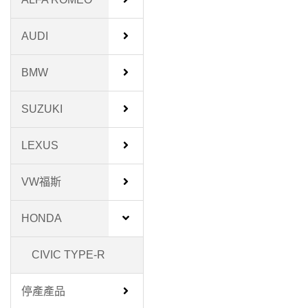
AUDI
BMW
SUZUKI
LEXUS
VW福斯
HONDA
CIVIC TYPE-R
停產產品