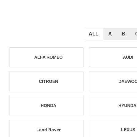
ALL
A
B
ALFA ROMEO
AUDI
CITROEN
DAEWO
HONDA
HYUNDA
Land Rover
LEXUS