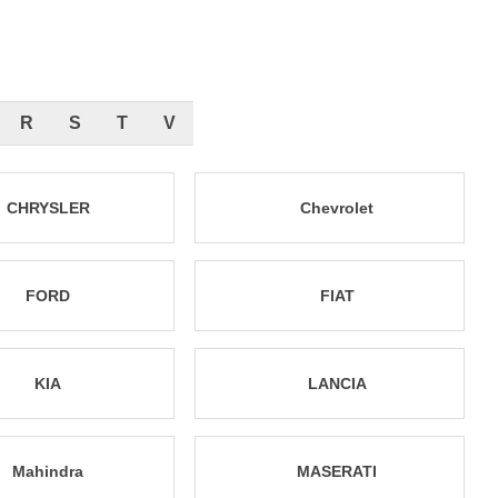
R
S
T
V
CHRYSLER
Chevrolet
FORD
FIAT
KIA
LANCIA
Mahindra
MASERATI