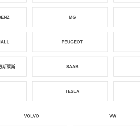
BENZ
MG
HALL
PEUGEOT
E勞斯萊斯
SAAB
TESLA
VOLVO
VW