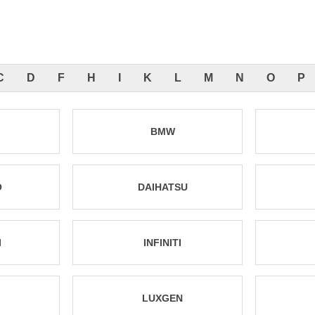
C
D
F
H
I
K
L
M
N
O
P
BMW
O
DAIHATSU
I
INFINITI
LUXGEN